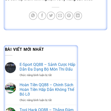
BÀI VIẾT MỚI NHẤT
E-Sport QQ88 – Sảnh Cược Hấp
Dẫn Đa Dạng Bộ Môn Thi Đấu
ở
Chức năng bình luận bị tắt
E-
Sport
Hoàn Tiền QQ88 – Chính Sách
QQ88
Hoàn Tiền Hấp Dẫn Không Thể
–
Bỏ Lỡ
Sảnh
ở
Chức năng bình luận bị tắt
Cược
Hoàn
Hấp
Tiền
Dẫn
Tool Hack QQ88 – Thắng Đậm