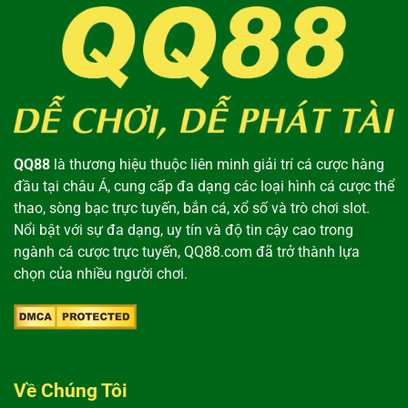
QQ88
là thương hiệu thuộc liên minh giải trí cá cược hàng
đầu tại châu Á, cung cấp đa dạng các loại hình cá cược thể
thao, sòng bạc trực tuyến, bắn cá, xổ số và trò chơi slot.
Nổi bật với sự đa dạng, uy tín và độ tin cậy cao trong
ngành cá cược trực tuyến, QQ88.com đã trở thành lựa
chọn của nhiều người chơi.
Về Chúng Tôi