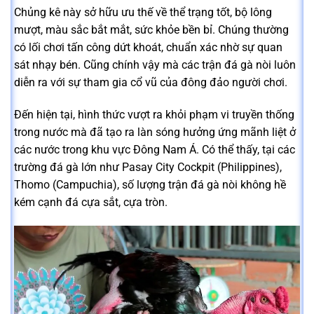
Chủng kê này sở hữu ưu thế về thể trạng tốt, bộ lông
mượt, màu sắc bắt mắt, sức khỏe bền bỉ. Chúng thường
có lối chơi tấn công dứt khoát, chuẩn xác nhờ sự quan
sát nhạy bén. Cũng chính vậy mà các trận đá gà nòi luôn
diễn ra với sự tham gia cổ vũ của đông đảo người chơi.
Đến hiện tại, hình thức vượt ra khỏi phạm vi truyền thống
trong nước mà đã tạo ra làn sóng hưởng ứng mãnh liệt ở
các nước trong khu vực Đông Nam Á. Có thể thấy, tại các
trường đá gà lớn như Pasay City Cockpit (Philippines),
Thomo (Campuchia), số lượng trận đá gà nòi không hề
kém cạnh đá cựa sắt, cựa tròn.