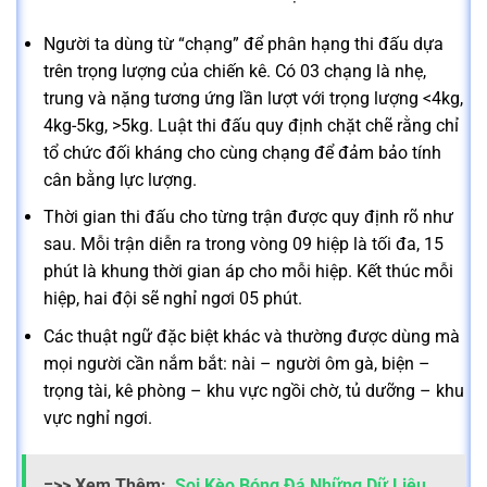
Người ta dùng từ “chạng” để phân hạng thi đấu dựa
trên trọng lượng của chiến kê. Có 03 chạng là nhẹ,
trung và nặng tương ứng lần lượt với trọng lượng <4kg,
4kg-5kg, >5kg. Luật thi đấu quy định chặt chẽ rằng chỉ
tổ chức đối kháng cho cùng chạng để đảm bảo tính
cân bằng lực lượng.
Thời gian thi đấu cho từng trận được quy định rõ như
sau. Mỗi trận diễn ra trong vòng 09 hiệp là tối đa, 15
phút là khung thời gian áp cho mỗi hiệp. Kết thúc mỗi
hiệp, hai đội sẽ nghỉ ngơi 05 phút.
Các thuật ngữ đặc biệt khác và thường được dùng mà
mọi người cần nắm bắt: nài – người ôm gà, biện –
trọng tài, kê phòng – khu vực ngồi chờ, tủ dưỡng – khu
vực nghỉ ngơi.
=>> Xem Thêm:
Soi Kèo Bóng Đá Những Dữ Liệu