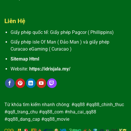
Liên Hệ
Giấy phép quốc tế: Giấy phép Pagcor ( Phillippins)
Giấy phép isle Of Man ( Đảo Man ) và giấy phép
Curacao eGaming ( Curacao )
Sitemap Html
Website:
https://idrisjala.my/
Từ khóa tìm kiếm nhanh chóng: #qq88 #qq88_chinh_thuc
#qq8_trang_chu #qq88_com #nha_cai_qq88
#qq88_dang_cap #qq88_movie