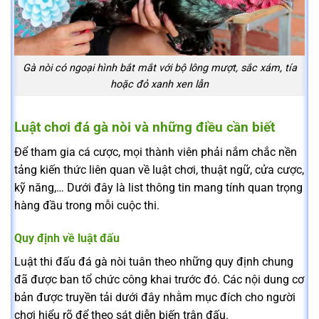
Gà nòi có ngoại hình bắt mắt với bộ lông mượt, sắc xám, tía
hoặc đỏ xanh xen lẫn
Luật chơi đá gà nòi và những điều cần biết
Để tham gia cá cược, mọi thành viên phải nắm chắc nền
tảng kiến thức liên quan về luật chơi, thuật ngữ, cửa cược,
kỹ năng,… Dưới đây là list thông tin mang tính quan trọng
hàng đầu trong mỗi cuộc thi.
Quy định về luật đấu
Luật thi đấu đá gà nòi tuân theo những quy định chung
đã được ban tổ chức công khai trước đó. Các nội dung cơ
bản được truyền tải dưới đây nhằm mục đích cho người
chơi hiểu rõ để theo sát diễn biến trận đấu.