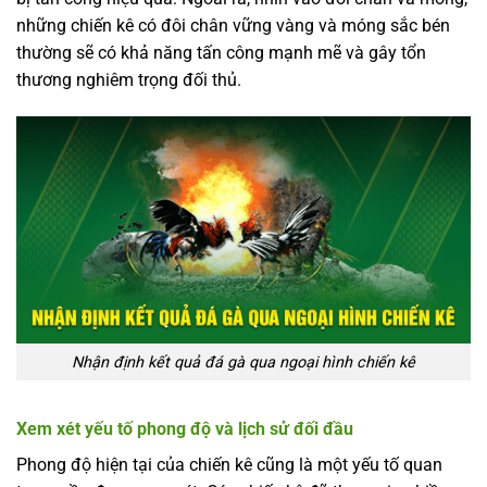
những chiến kê có đôi chân vững vàng và móng sắc bén
thường sẽ có khả năng tấn công mạnh mẽ và gây tổn
thương nghiêm trọng đối thủ.
Nhận định kết quả đá gà qua ngoại hình chiến kê
Xem xét yếu tố phong độ và lịch sử đối đầu
Phong độ hiện tại của chiến kê cũng là một yếu tố quan