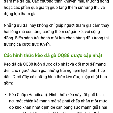
đam mê đá gà. Các chương trình khuyến mãi, thưởng nóng
hoặc các phần quà giá trị giúp tăng thêm sự hứng thú và
động lực tham gia.
Những ưu đãi này không chỉ giúp người tham gia cảm thấy
hài lòng mà còn tăng cường thêm sự gắn kết với cộng
đồng. Biến sảnh trở thành một lựa chọn hàng đầu trong thị
trường cá cược trực tuyến.
Các hình thức kèo đá gà QQ88 được cập nhật
Kèo đá gà QQ88 luôn được cập nhật và đổi mới để mang
đến cho người tham gia những trải nghiệm kịch tính, hấp
dẫn. Dưới đây có những hình thức kèo được cập nhật bao
gồm:
Kèo Chấp (Handicap): Hình thức kèo này rất phổ biến,
nơi một chiến kê mạnh mẽ sẽ phải chấp nhận một mức
độ khó khăn nhất định để cân bằng sức mạnh giữa hai