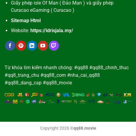
Giấy phép isle Of Man ( Đảo Man ) và giấy phép
Curacao eGaming ( Curacao )
Sitemap Html
Website:
https://idrisjala.my/
Từ khóa tìm kiếm nhanh chóng: #qq88 #qq88_chinh_thuc
#qq8_trang_chu #qq88_com #nha_cai_qq88
#qq88_dang_cap #qq88_movie
Copyright 2026 ©
qq88.movie