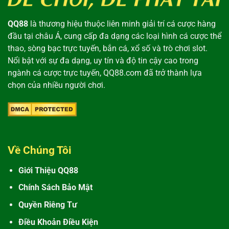
QQ88
là thương hiệu thuộc liên minh giải trí cá cược hàng
đầu tại châu Á, cung cấp đa dạng các loại hình cá cược thể
thao, sòng bạc trực tuyến, bắn cá, xổ số và trò chơi slot.
Nổi bật với sự đa dạng, uy tín và độ tin cậy cao trong
ngành cá cược trực tuyến, QQ88.com đã trở thành lựa
chọn của nhiều người chơi.
Về Chúng Tôi
Giới Thiệu QQ88
Chính Sách Bảo Mật
Quyền Riêng Tư
Điều Khoản Điều Kiện