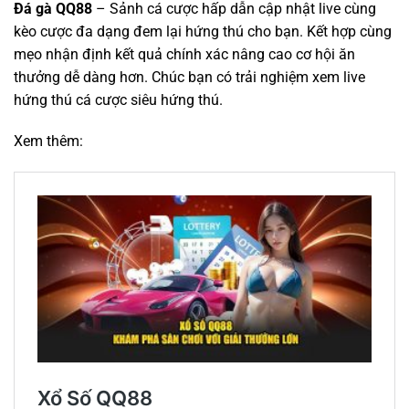
Đá gà QQ88
– Sảnh cá cược hấp dẫn cập nhật live cùng
kèo cược đa dạng đem lại hứng thú cho bạn. Kết hợp cùng
mẹo nhận định kết quả chính xác nâng cao cơ hội ăn
thưởng dễ dàng hơn. Chúc bạn có trải nghiệm xem live
hứng thú cá cược siêu hứng thú.
Xem thêm: