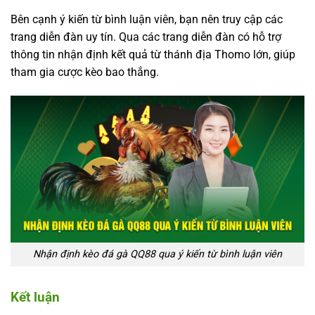
Bên cạnh ý kiến từ bình luận viên, bạn nên truy cập các
trang diễn đàn uy tín. Qua các trang diễn đàn có hỗ trợ
thông tin nhận định kết quả từ thánh địa Thomo lớn, giúp
tham gia cược kèo bao thắng.
Nhận định kèo đá gà QQ88 qua ý kiến từ bình luận viên
Kết luận