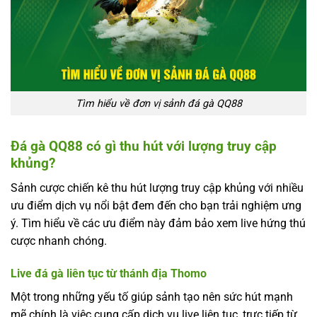
Tìm hiểu về đơn vị sảnh đá gà QQ88
Đá gà QQ88 có gì thu hút với lượng truy cập
khủng?
Sảnh cược chiến kê thu hút lượng truy cập khủng với nhiều
ưu điểm dịch vụ nổi bật đem đến cho bạn trải nghiệm ưng
ý. Tìm hiểu về các ưu điểm này đảm bảo xem live hứng thú
cược nhanh chóng.
Live đá gà liên tục từ thánh địa Thomo
Một trong những yếu tố giúp sảnh tạo nên sức hút mạnh
mẽ chính là việc cung cấp dịch vụ live liên tục, trực tiếp từ