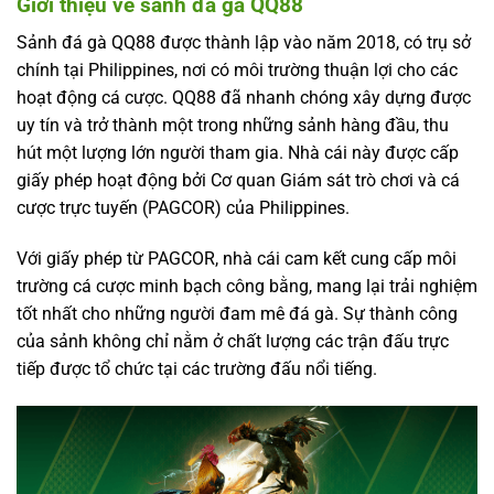
Giới thiệu về sảnh đá gà QQ88
Sảnh đá gà QQ88 được thành lập vào năm 2018, có trụ sở
chính tại Philippines, nơi có môi trường thuận lợi cho các
hoạt động cá cược. QQ88 đã nhanh chóng xây dựng được
uy tín và trở thành một trong những sảnh hàng đầu, thu
hút một lượng lớn người tham gia. Nhà cái này được cấp
giấy phép hoạt động bởi Cơ quan Giám sát trò chơi và cá
cược trực tuyến (PAGCOR) của Philippines.
Với giấy phép từ PAGCOR, nhà cái cam kết cung cấp môi
trường cá cược minh bạch công bằng, mang lại trải nghiệm
tốt nhất cho những người đam mê đá gà. Sự thành công
của sảnh không chỉ nằm ở chất lượng các trận đấu trực
tiếp được tổ chức tại các trường đấu nổi tiếng.