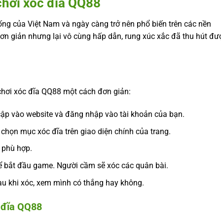
chơi xóc đĩa QQ88
ống của Việt Nam và ngày càng trở nên phổ biến trên các nền
đơn giản nhưng lại vô cùng hấp dẫn, rung xúc xắc đã thu hút đư
 chơi xóc đĩa QQ88 một cách đơn giản:
 cập vào website và đăng nhập vào tài khoản của bạn.
chọn mục xóc đĩa trên giao diện chính của trang.
t phù hợp.
để bắt đầu game. Người cầm sẽ xóc các quân bài.
au khi xóc, xem mình có thắng hay không.
c đĩa QQ88