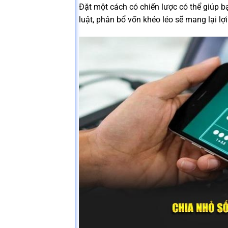
Đặt một cách có chiến lược có thể giúp bạ
luật, phân bổ vốn khéo léo sẽ mang lại lợ