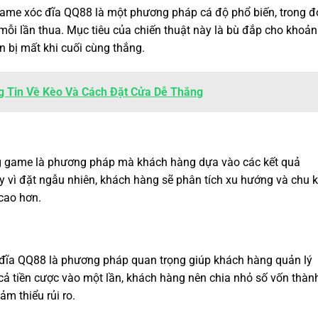
 game xóc đĩa QQ88 là một phương pháp cá độ phổ biến, trong đ
mỗi lần thua. Mục tiêu của chiến thuật này là bù đắp cho khoản
ền bị mất khi cuối cùng thắng.
 Tin Về Kèo Và Cách Đặt Cửa Dễ Thắng
ong game là phương pháp mà khách hàng dựa vào các kết quả
y vì đặt ngẫu nhiên, khách hàng sẽ phân tích xu hướng và chu k
cao hơn.
 đĩa QQ88 là phương pháp quan trọng giúp khách hàng quản lý
t cả tiền cược vào một lần, khách hàng nên chia nhỏ số vốn thàn
ảm thiểu rủi ro.