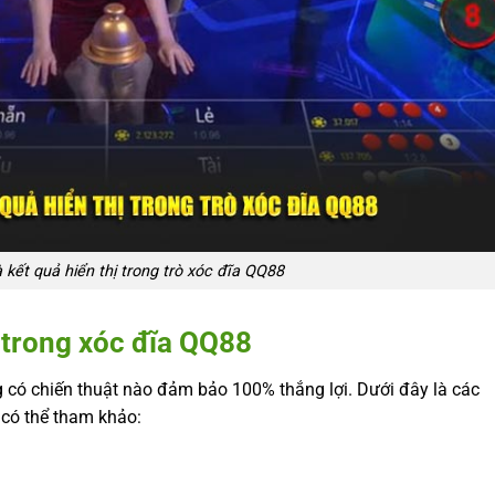
kết quả hiển thị trong trò xóc đĩa QQ88
 trong xóc đĩa QQ88
 có chiến thuật nào đảm bảo 100% thắng lợi. Dưới đây là các
 có thể tham khảo: