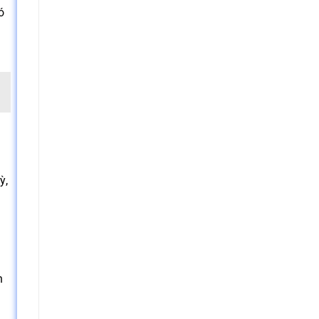
ó
ỳ,
h