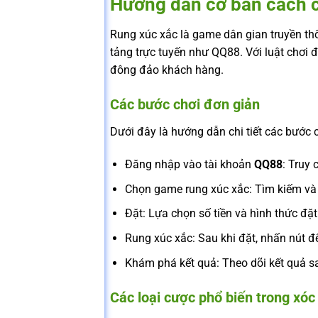
Hướng dẫn cơ bản cách 
Rung xúc xắc là game dân gian truyền th
tảng trực tuyến như QQ88. Với luật chơi 
đông đảo khách hàng.
Các bước chơi đơn giản
Dưới đây là hướng dẫn chi tiết các bước
Đăng nhập vào tài khoản
QQ88
: Truy
Chọn game rung xúc xắc: Tìm kiếm và 
Đặt: Lựa chọn số tiền và hình thức đặ
Rung xúc xắc: Sau khi đặt, nhấn nút 
Khám phá kết quả: Theo dõi kết quả s
Các loại cược phổ biến trong xó