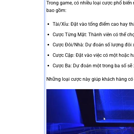
Trong game, có nhiều loại cược phổ biến
bao gồm:
Tài/Xỉu: Đặt vào tổng điểm cao hay t
Cược Từng Mặt: Thành viên có thể chọ
Cược Đôi/Nhà: Dự đoán số lượng đôi xu
Cược Cặp: Đặt vào việc có một hoặc ha
Cược Ba: Dự đoán một trong ba số sẽ 
Những loại cược này giúp khách hàng có 