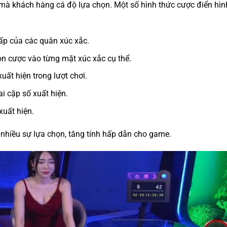
 mà khách hàng cá độ lựa chọn. Một số hình thức cược điển hìn
hấp của các quân xúc xắc.
n cược vào từng mặt xúc xắc cụ thể.
ất hiện trong lượt chơi.
i cặp số xuất hiện.
xuất hiện.
nhiều sự lựa chọn, tăng tính hấp dẫn cho game.