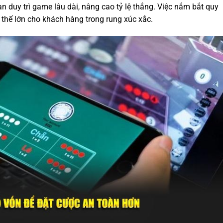
n duy trì game lâu dài, nâng cao tỷ lệ thắng. Việc nắm bắt quy
i thế lớn cho khách hàng trong rung xúc xắc.