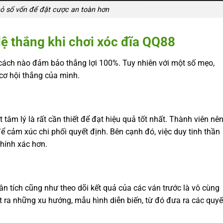
ỏ số vốn để đặt cược an toàn hơn
ệ thắng khi chơi xóc đĩa QQ88
cách nào đảm bảo thắng lợi 100%. Tuy nhiên với một số mẹo,
cơ hội thắng của mình.
 tâm lý là rất cần thiết để đạt hiệu quả tốt nhất. Thành viên nê
để cảm xúc chi phối quyết định. Bên cạnh đó, việc duy tinh thần
chính xác hơn.
n tích cũng như theo dõi kết quả của các ván trước là vô cùng
t ra những xu hướng, mẫu hình diễn biến, từ đó đưa ra các quyế