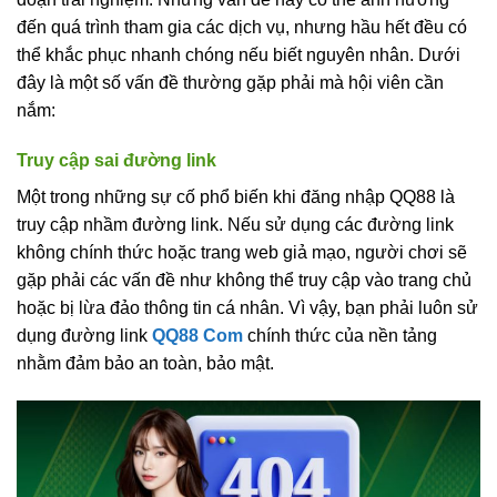
đến quá trình tham gia các dịch vụ, nhưng hầu hết đều có
thể khắc phục nhanh chóng nếu biết nguyên nhân. Dưới
đây là một số vấn đề thường gặp phải mà hội viên cần
nắm:
Truy cập sai đường link
Một trong những sự cố phổ biến khi đăng nhập QQ88 là
truy cập nhầm đường link. Nếu sử dụng các đường link
không chính thức hoặc trang web giả mạo, người chơi sẽ
gặp phải các vấn đề như không thể truy cập vào trang chủ
hoặc bị lừa đảo thông tin cá nhân. Vì vậy, bạn phải luôn sử
dụng đường link
QQ88 Com
chính thức của nền tảng
nhằm đảm bảo an toàn, bảo mật.