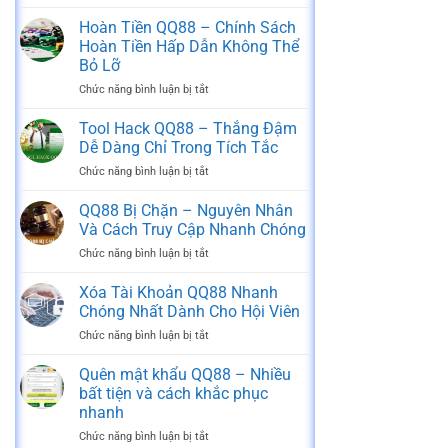
E-
Sport
Hoàn Tiền QQ88 – Chính Sách
QQ88
Hoàn Tiền Hấp Dẫn Không Thể
–
Bỏ Lỡ
Sảnh
ở
Chức năng bình luận bị tắt
Cược
Hoàn
Hấp
Tiền
Dẫn
Tool Hack QQ88 – Thắng Đậm
QQ88
Đa
Dễ Dàng Chỉ Trong Tích Tắc
–
Dạng
ở
Chức năng bình luận bị tắt
Chính
Bộ
Tool
Sách
Môn
Hack
QQ88 Bị Chặn – Nguyên Nhân
Hoàn
Thi
QQ88
Tiền
Đấu
Và Cách Truy Cập Nhanh Chóng
–
Hấp
ở
Chức năng bình luận bị tắt
Thắng
Dẫn
QQ88
Đậm
Không
Bị
Xóa Tài Khoản QQ88 Nhanh
Dễ
Thể
Chặn
Dàng
Chóng Nhất Dành Cho Hội Viên
Bỏ
–
Chỉ
Lỡ
ở
Chức năng bình luận bị tắt
Nguyên
Trong
Xóa
Nhân
Tích
Tài
Quên mật khẩu QQ88 – Nhiều
Và
Tắc
Khoản
Cách
bất tiện và cách khắc phục
QQ88
Truy
nhanh
Nhanh
Cập
ở
Chức năng bình luận bị tắt
Chóng
Nhanh