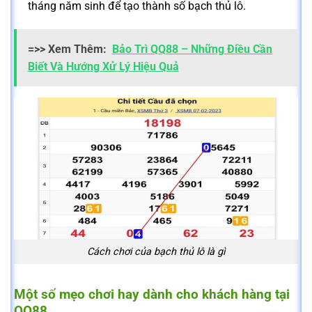
tháng năm sinh để tạo thành số bạch thủ lô.
=>> Xem Thêm:
Bảo Trì QQ88 – Những Điều Cần
Biết Và Hướng Xử Lý Hiệu Quả
Cách chơi của bạch thủ lô là gì
Một số mẹo chơi hay dành cho khách hàng tại
QQ88