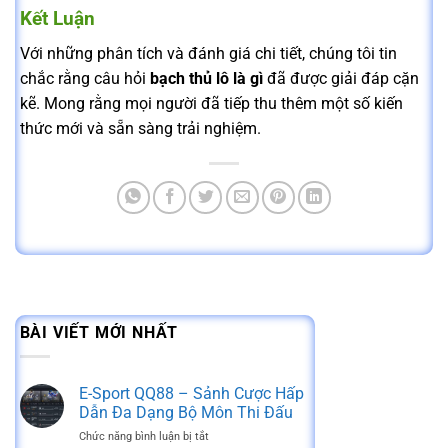
Kết Luận
Với những phân tích và đánh giá chi tiết, chúng tôi tin
chắc rằng câu hỏi
bạch thủ lô là gì
đã được giải đáp cặn
kẽ. Mong rằng mọi người đã tiếp thu thêm một số kiến
thức mới và sẵn sàng trải nghiệm.
BÀI VIẾT MỚI NHẤT
E-Sport QQ88 – Sảnh Cược Hấp
Dẫn Đa Dạng Bộ Môn Thi Đấu
ở
Chức năng bình luận bị tắt