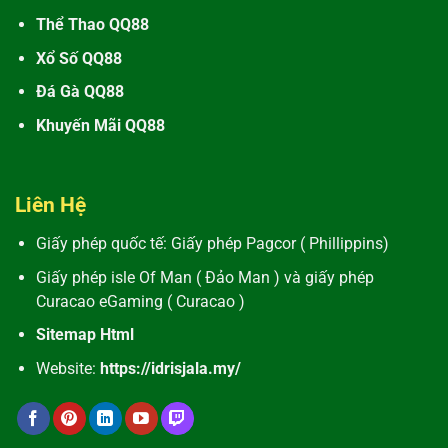
Thể Thao QQ88
Xổ Số QQ88
Đá Gà QQ88
Khuyến Mãi QQ88
Liên Hệ
Giấy phép quốc tế: Giấy phép Pagcor ( Phillippins)
Giấy phép isle Of Man ( Đảo Man ) và giấy phép
Curacao eGaming ( Curacao )
Sitemap Html
Website:
https://idrisjala.my/