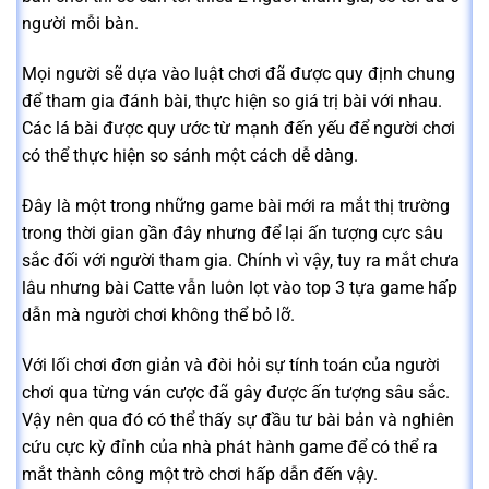
người mỗi bàn.
Mọi người sẽ dựa vào luật chơi đã được quy định chung
để tham gia đánh bài, thực hiện so giá trị bài với nhau.
Các lá bài được quy ước từ mạnh đến yếu để người chơi
có thể thực hiện so sánh một cách dễ dàng.
Đây là một trong những game bài mới ra mắt thị trường
trong thời gian gần đây nhưng để lại ấn tượng cực sâu
sắc đối với người tham gia. Chính vì vậy, tuy ra mắt chưa
lâu nhưng bài Catte vẫn luôn lọt vào top 3 tựa game hấp
dẫn mà người chơi không thể bỏ lỡ.
Với lối chơi đơn giản và đòi hỏi sự tính toán của người
chơi qua từng ván cược đã gây được ấn tượng sâu sắc.
Vậy nên qua đó có thể thấy sự đầu tư bài bản và nghiên
cứu cực kỳ đỉnh của nhà phát hành game để có thể ra
mắt thành công một trò chơi hấp dẫn đến vậy.