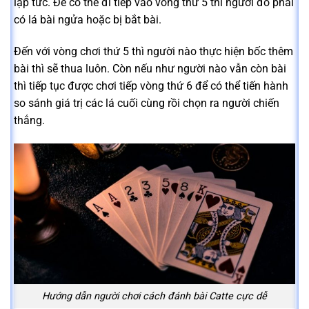
lập tức. Để có thể đi tiếp vào vòng thứ 5 thì người đó phải
có lá bài ngửa hoặc bị bắt bài.
Đến với vòng chơi thứ 5 thì người nào thực hiện bốc thêm
bài thì sẽ thua luôn. Còn nếu như người nào vẫn còn bài
thì tiếp tục được chơi tiếp vòng thứ 6 để có thể tiến hành
so sánh giá trị các lá cuối cùng rồi chọn ra người chiến
thắng.
Hướng dẫn người chơi cách đánh bài Catte cực dễ