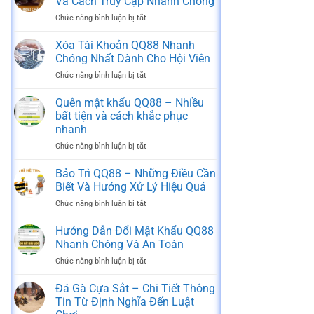
Và Cách Truy Cập Nhanh Chóng
–
Hấp
ở
Chức năng bình luận bị tắt
Thắng
Dẫn
QQ88
Đậm
Không
Bị
Xóa Tài Khoản QQ88 Nhanh
Dễ
Thể
Chặn
Dàng
Chóng Nhất Dành Cho Hội Viên
Bỏ
–
Chỉ
Lỡ
ở
Chức năng bình luận bị tắt
Nguyên
Trong
Xóa
Nhân
Tích
Tài
Quên mật khẩu QQ88 – Nhiều
Và
Tắc
Khoản
Cách
bất tiện và cách khắc phục
QQ88
Truy
nhanh
Nhanh
Cập
ở
Chức năng bình luận bị tắt
Chóng
Nhanh
Quên
Nhất
Chóng
mật
Dành
Bảo Trì QQ88 – Những Điều Cần
khẩu
Cho
Biết Và Hướng Xử Lý Hiệu Quả
QQ88
Hội
ở
Chức năng bình luận bị tắt
–
Viên
Bảo
Nhiều
Trì
Hướng Dẫn Đổi Mật Khẩu QQ88
bất
QQ88
tiện
Nhanh Chóng Và An Toàn
–
và
ở
Chức năng bình luận bị tắt
Những
cách
Hướng
Điều
khắc
Dẫn
Đá Gà Cựa Sắt – Chi Tiết Thông
Cần
phục
Đổi
Biết
Tin Từ Định Nghĩa Đến Luật
nhanh
Mật
Và